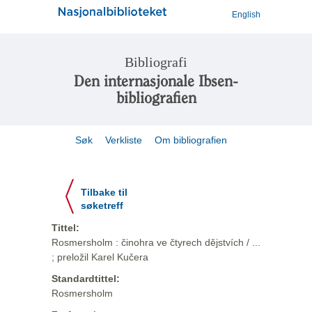
English
Bibliografi
Den internasjonale Ibsen-
bibliografien
Søk
Verkliste
Om bibliografien
Tilbake til
søketreff
Tittel:
Rosmersholm : činohra ve čtyrech dějstvích / ...
; preložil Karel Kučera
Standardtittel:
Rosmersholm