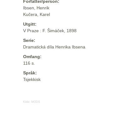
Forfatter/person:
Ibsen, Henrik
Kučera, Karel
Utgitt:
V Praze : F. Šimáček, 1898
Serie:
Dramatická díla Henrika Ibsena
Omfang:
116 s.
Språk:
Tsjekkisk
Kilde:
MODS