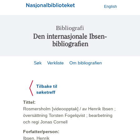
English
Bibliografi
Den internasjonale Ibsen-
bibliografien
Søk
Verkliste
Om bibliografien
Tilbake til
søketreff
Tittel:
Rosmersholm [videoopptak] / av Henrik Ibsen ;
översättning Torsten Fogelqvist ; bearbetning
och regi Jonas Cornell
Forfatter/person:
Ibsen, Henrik