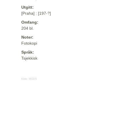
Utgitt:
[Praha] : [197-?]
Omfang:
204 bl.
Noter:
Fotokopi
Språk:
Tsjekkisk
Kilde:
MODS