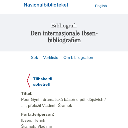
English
Bibliografi
Den internasjonale Ibsen-
bibliografien
Søk
Verkliste
Om bibliografien
Tilbake til
søketreff
Tittel:
Peer Gynt : dramatická báseň o pěti dějstvích /
... ; přeložil Vladimír Šrámek
Forfatter/person:
Ibsen, Henrik
Šrámek, Vladimír