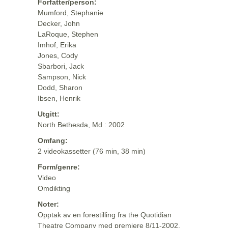
Forfatter/person:
Mumford, Stephanie
Decker, John
LaRoque, Stephen
Imhof, Erika
Jones, Cody
Sbarbori, Jack
Sampson, Nick
Dodd, Sharon
Ibsen, Henrik
Utgitt:
North Bethesda, Md : 2002
Omfang:
2 videokassetter (76 min, 38 min)
Form/genre:
Video
Omdikting
Noter:
Opptak av en forestilling fra the Quotidian
Theatre Company med premiere 8/11-2002.