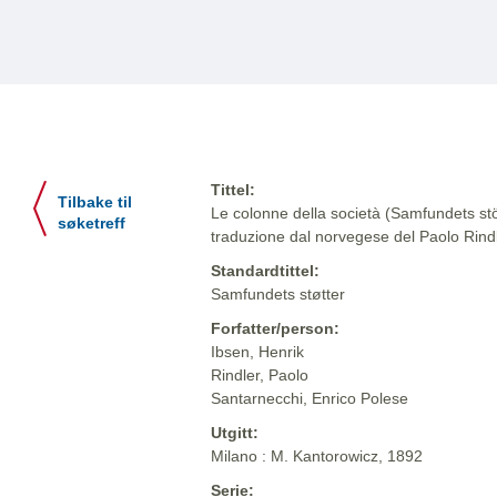
Tittel:
Tilbake til
Le colonne della società (Samfundets stöt
søketreff
traduzione dal norvegese del Paolo Rind
Standardtittel:
Samfundets støtter
Forfatter/person:
Ibsen, Henrik
Rindler, Paolo
Santarnecchi, Enrico Polese
Utgitt:
Milano : M. Kantorowicz, 1892
Serie: