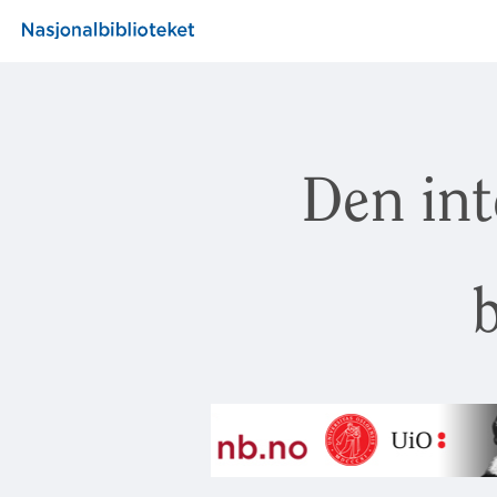
Den int
b