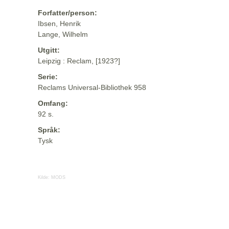
Forfatter/person:
Ibsen, Henrik
Lange, Wilhelm
Utgitt:
Leipzig : Reclam, [1923?]
Serie:
Reclams Universal-Bibliothek 958
Omfang:
92 s.
Språk:
Tysk
Kilde:
MODS