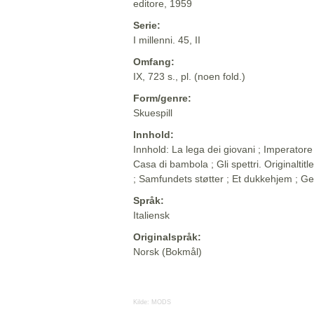
editore, 1959
Serie:
I millenni. 45, II
Omfang:
IX, 723 s., pl. (noen fold.)
Form/genre:
Skuespill
Innhold:
Innhold: La lega dei giovani ; Imperatore 
Casa di bambola ; Gli spettri. Originaltit
; Samfundets støtter ; Et dukkehjem ; 
Språk:
Italiensk
Originalspråk:
Norsk (Bokmål)
Kilde:
MODS