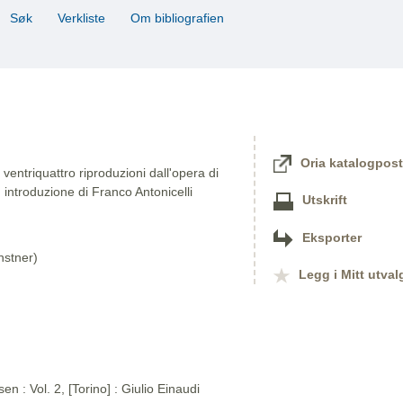
Søk
Verkliste
Om bibliografien
Oria katalogpost
entriquattro riproduzioni dall'opera di
 introduzione di Franco Antonicelli
Utskrift
Eksporter
nstner)
Legg i Mitt utval
n : Vol. 2, [Torino] : Giulio Einaudi