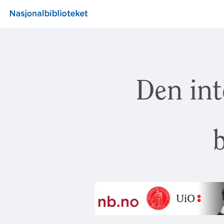
Den int
b