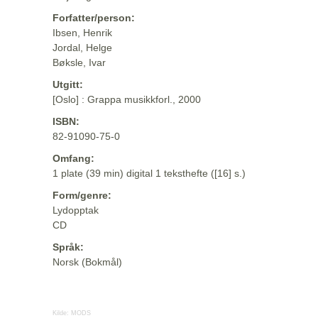
Forfatter/person:
Ibsen, Henrik
Jordal, Helge
Bøksle, Ivar
Utgitt:
[Oslo] : Grappa musikkforl., 2000
ISBN:
82-91090-75-0
Omfang:
1 plate (39 min) digital 1 teksthefte ([16] s.)
Form/genre:
Lydopptak
CD
Språk:
Norsk (Bokmål)
Kilde:
MODS