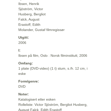
Ibsen, Henrik
Sjöström, Victor
Husberg, Bergliot
Falck, August
Erastoff, Edith
Molander, Gustaf filmregissør
Utgitt:
2006
I:
Ibsen på film, Oslo : Norsk filminstitutt, 2006
Omfang:
1 plate (DVD-video) (1 t) stum, s./h. 12 cm, i
eske
Form/genre:
DVD
Noter:
Katalogisert etter esken
Rolleliste: Victor Sjöström, Bergliot Husberg,
August Falck, Edith Erastoff