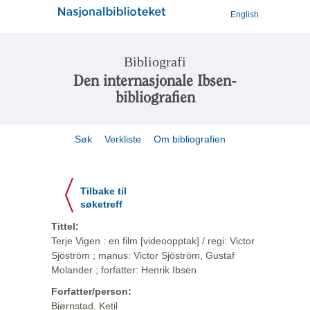
English
Bibliografi
Den internasjonale Ibsen-
bibliografien
Søk
Verkliste
Om bibliografien
Tilbake til
søketreff
Tittel:
Terje Vigen : en film [videoopptak] / regi: Victor
Sjöström ; manus: Victor Sjöström, Gustaf
Molander ; forfatter: Henrik Ibsen
Forfatter/person:
Bjørnstad, Ketil