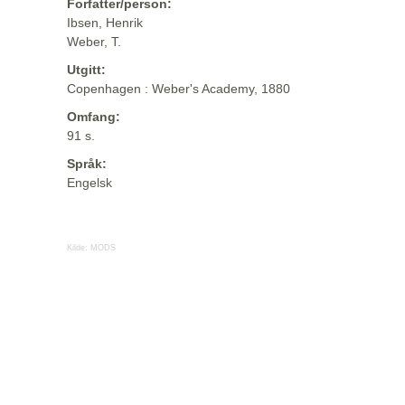
Forfatter/person:
Ibsen, Henrik
Weber, T.
Utgitt:
Copenhagen : Weber's Academy, 1880
Omfang:
91 s.
Språk:
Engelsk
Kilde:
MODS