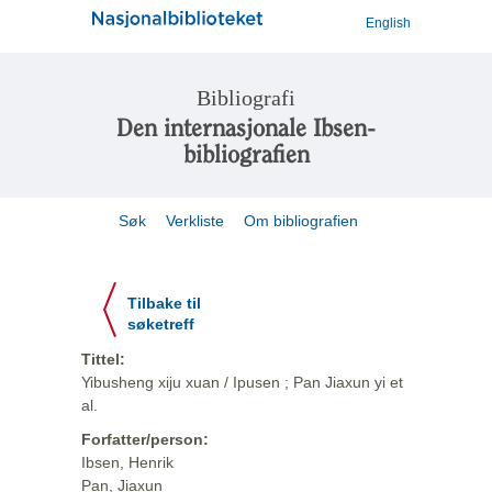
English
Bibliografi
Den internasjonale Ibsen-
bibliografien
Søk
Verkliste
Om bibliografien
Tilbake til
søketreff
Tittel:
Yibusheng xiju xuan / Ipusen ; Pan Jiaxun yi et
al.
Forfatter/person:
Ibsen, Henrik
Pan, Jiaxun