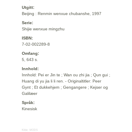
Utgitt:
Beijing : Renmin wenxue chubanshe, 1997
Serie:
Shijie wenxue mingzhu
ISBN:
7-02-002289-8
Omfang:
5, 643 s.
Innhold:
Innhold: Pei er Jin te ; Wan ou zhi jia ; Qun gui ;
Huang di yu jia li li ren. - Originaltitler: Peer
Gynt ; Et dukkehjem ; Gengangere ; Kejser og
Galilæer
Språk:
Kinesisk
Kilde:
MODS