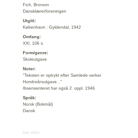
Fich, Brorson
Dansklærerforeningen
Utgitt:
København : Gyldendal, 1942
Omfang:
XXI, 106 s.
Form/genre:
Skoleutgave
Noter:
"Teksten er optrykt efter Samlede verker.
Hundreårsutgave..."
Ibsensenteret har også 2. oppl. 1946
Språk:
Norsk (Bokmål)
Dansk
Kilde:
MODS