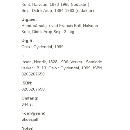
Koht, Halvdan, 1873-1965 (redaktør)
Seip, Didrik Arup, 1884-1963 (redaktør)
Utgave:
Hundreårsutg. / ved Francis Bull, Halvdan
Koht, Didrik Arup Seip, 2. utg.
Utgitt:
Oslo : Gyldendal, 1999
I:
Ibsen, Henrik, 1828-1906: Verker : Samlede
verker : B. 13, Oslo : Gyldendal, 1999, ISBN
8205267650
ISBN:
8205267650
Omfang:
344 s.
Form/genre:
Skuespill
Noter: