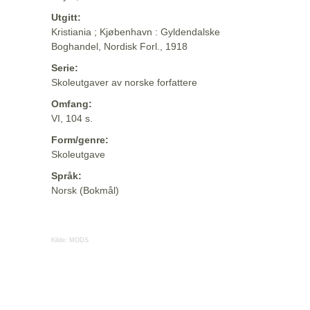
Utgitt:
Kristiania ; Kjøbenhavn : Gyldendalske
Boghandel, Nordisk Forl., 1918
Serie:
Skoleutgaver av norske forfattere
Omfang:
VI, 104 s.
Form/genre:
Skoleutgave
Språk:
Norsk (Bokmål)
Kilde:
MODS