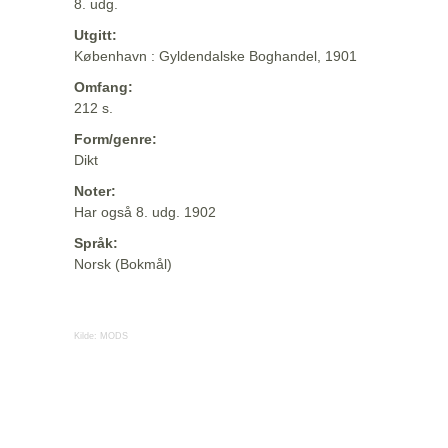
8. udg.
Utgitt:
København : Gyldendalske Boghandel, 1901
Omfang:
212 s.
Form/genre:
Dikt
Noter:
Har også 8. udg. 1902
Språk:
Norsk (Bokmål)
Kilde:
MODS