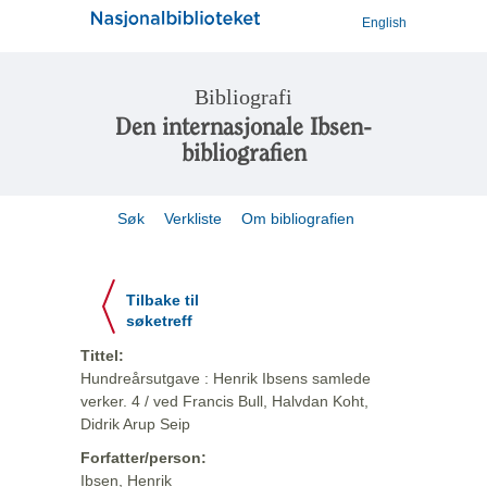
English
Bibliografi
Den internasjonale Ibsen-
bibliografien
Søk
Verkliste
Om bibliografien
Tilbake til
søketreff
Tittel:
Hundreårsutgave : Henrik Ibsens samlede
verker. 4 / ved Francis Bull, Halvdan Koht,
Didrik Arup Seip
Forfatter/person:
Ibsen, Henrik