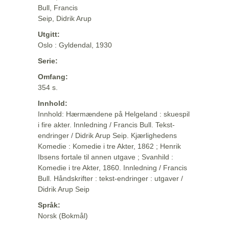
Bull, Francis
Seip, Didrik Arup
Utgitt:
Oslo : Gyldendal, 1930
Serie:
Omfang:
354 s.
Innhold:
Innhold: Hærmændene på Helgeland : skuespil
i fire akter. Innledning / Francis Bull. Tekst-
endringer / Didrik Arup Seip. Kjærlighedens
Komedie : Komedie i tre Akter, 1862 ; Henrik
Ibsens fortale til annen utgave ; Svanhild :
Komedie i tre Akter, 1860. Innledning / Francis
Bull. Håndskrifter : tekst-endringer : utgaver /
Didrik Arup Seip
Språk:
Norsk (Bokmål)