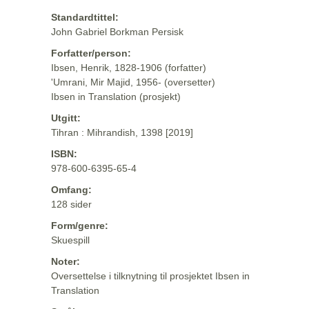
Standardtittel:
John Gabriel Borkman Persisk
Forfatter/person:
Ibsen, Henrik, 1828-1906 (forfatter)
'Umrani, Mir Majid, 1956- (oversetter)
Ibsen in Translation (prosjekt)
Utgitt:
Tihran : Mihrandish, 1398 [2019]
ISBN:
978-600-6395-65-4
Omfang:
128 sider
Form/genre:
Skuespill
Noter:
Oversettelse i tilknytning til prosjektet Ibsen in
Translation