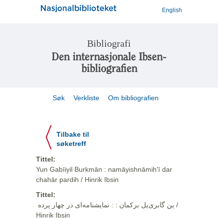
English
Bibliografi
Den internasjonale Ibsen-
bibliografien
Søk
Verkliste
Om bibliografien
Tilbake til
søketreff
Tittel:
Yun Gabīiyil Burkmān : namāyishnāmihʹī dar
chahār pardih / Hinrik Ibsin
Tittel:
ین گابری‌یل برکمان : ‏:‏ نمایشنامه‌ای در چهار پرده ‏ /
Hinrik Ibsin