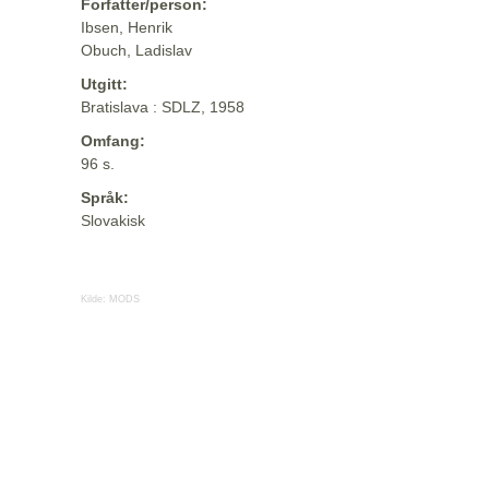
Forfatter/person:
Ibsen, Henrik
Obuch, Ladislav
Utgitt:
Bratislava : SDLZ, 1958
Omfang:
96 s.
Språk:
Slovakisk
Kilde:
MODS