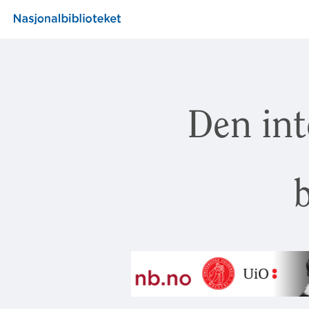
Den int
b