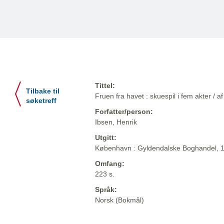
Tittel:
Tilbake til
Fruen fra havet : skuespil i fem akter / a
søketreff
Forfatter/person:
Ibsen, Henrik
Utgitt:
København : Gyldendalske Boghandel, 
Omfang:
223 s.
Språk:
Norsk (Bokmål)