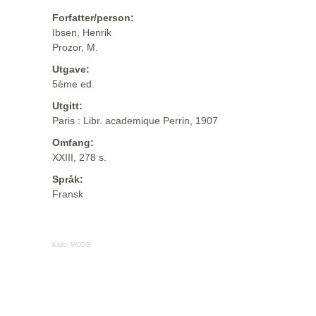
Forfatter/person:
Ibsen, Henrik
Prozor, M.
Utgave:
5ème ed.
Utgitt:
Paris : Libr. academique Perrin, 1907
Omfang:
XXIII, 278 s.
Språk:
Fransk
Kilde:
MODS