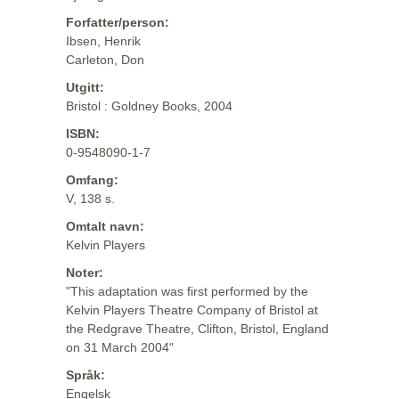
Forfatter/person:
Ibsen, Henrik
Carleton, Don
Utgitt:
Bristol : Goldney Books, 2004
ISBN:
0-9548090-1-7
Omfang:
V, 138 s.
Omtalt navn:
Kelvin Players
Noter:
"This adaptation was first performed by the
Kelvin Players Theatre Company of Bristol at
the Redgrave Theatre, Clifton, Bristol, England
on 31 March 2004"
Språk:
Engelsk