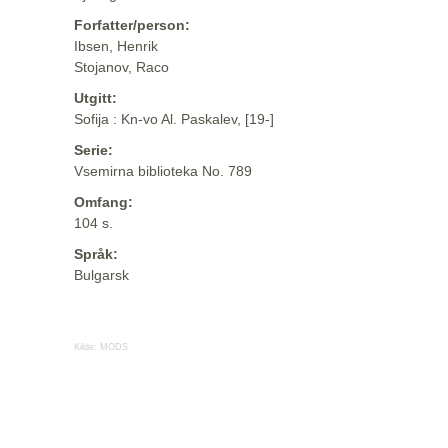
Forfatter/person:
Ibsen, Henrik
Stojanov, Raco
Utgitt:
Sofija : Kn-vo Al. Paskalev, [19-]
Serie:
Vsemirna biblioteka No. 789
Omfang:
104 s.
Språk:
Bulgarsk
Kilde:
MODS