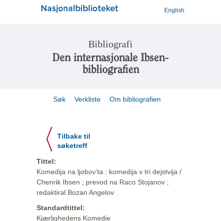
English
Bibliografi
Den internasjonale Ibsen-
bibliografien
Søk
Verkliste
Om bibliografien
Tilbake til
søketreff
Tittel:
Komedija na ljobov'ta : komedija v tri dejstvija /
Chenrik Ibsen ; prevod na Raco Stojanov ;
redaktiral Bozan Angelov
Standardtittel:
Kjærlighedens Komedie