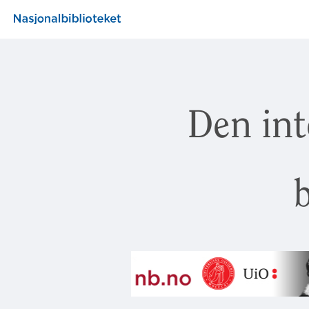
Den int
b