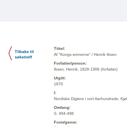
Tittel:
Tilbake til
Af "Kongs-emnerne" / Henrik Ibsen
søketreff
Forfatter/person:
Ibsen, Henrik, 1828-1906 (forfatter)
Utgitt:
1870
I:
Nordiske Digtere i vort Aarhundrede, Kj
Omfang:
S. 494-498
Form/genre: