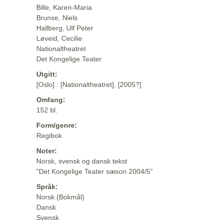
Bille, Karen-Maria
Brunse, Niels
Hallberg, Ulf Peter
Løveid, Cecilie
Nationaltheatret
Det Kongelige Teater
Utgitt:
[Oslo] : [Nationaltheatret], [2005?]
Omfang:
152 bl.
Form/genre:
Regibok
Noter:
Norsk, svensk og dansk tekst
"Det Kongelige Teater sæson 2004/5"
Språk:
Norsk (Bokmål)
Dansk
Svensk