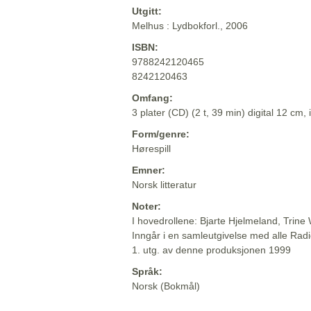
Utgitt:
Melhus : Lydbokforl., 2006
ISBN:
9788242120465
8242120463
Omfang:
3 plater (CD) (2 t, 39 min) digital 12 cm, 
Form/genre:
Hørespill
Emner:
Norsk litteratur
Noter:
I hovedrollene: Bjarte Hjelmeland, Trine
Inngår i en samleutgivelse med alle Radi
1. utg. av denne produksjonen 1999
Språk:
Norsk (Bokmål)