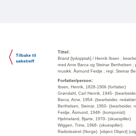
Tittel:
Tilbake til
Brand [lydopptak] / Henrik Ibsen ; bearb
søketreff
med Arne Barca og Steinar Berthelsen ; 
musikk: Åsmund Feidje ; regi: Steinar Be
Forfatter/person:
Ibsen, Henrik, 1828-1906 (forfatter)
Grøndahl, Carl Henrik, 1945- (bearbeider
Barca, Arne, 1954- (bearbeider, redaktør
Berthelsen, Steinar, 1950- (bearbeider, r
Feidje, Åsmund, 1948- (komponist)
Hjelmeland, Bjarte, 1970- (skuespiller)
Wiggen, Trine, 1968- (skuespiller)
Radioteatret (Norge). [object Object] (utg