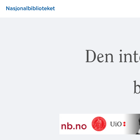
Den int
b