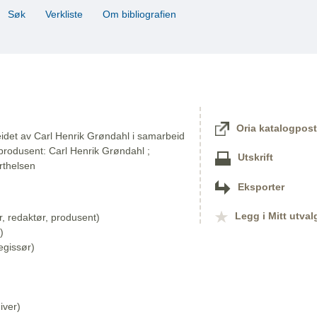
Søk
Verkliste
Om bibliografien
Oria katalogpost
eidet av Carl Henrik Grøndahl i samarbeid
produsent: Carl Henrik Grøndahl ;
Utskrift
rthelsen
Eksporter
Legg i Mitt utval
, redaktør, produsent)
)
egissør)
iver)