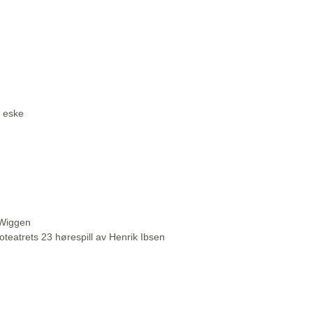
i eske
 Wiggen
oteatrets 23 hørespill av Henrik Ibsen