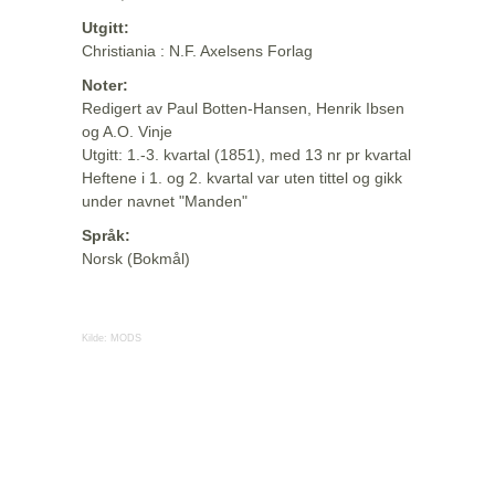
Utgitt:
Christiania : N.F. Axelsens Forlag
Noter:
Redigert av Paul Botten-Hansen, Henrik Ibsen
og A.O. Vinje
Utgitt: 1.-3. kvartal (1851), med 13 nr pr kvartal
Heftene i 1. og 2. kvartal var uten tittel og gikk
under navnet "Manden"
Språk:
Norsk (Bokmål)
Kilde:
MODS