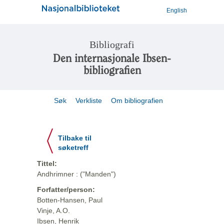
English
Bibliografi
Den internasjonale Ibsen-
bibliografien
Søk
Verkliste
Om bibliografien
Tilbake til
søketreff
Tittel:
Andhrimner : ("Manden")
Forfatter/person:
Botten-Hansen, Paul
Vinje, A.O.
Ibsen, Henrik