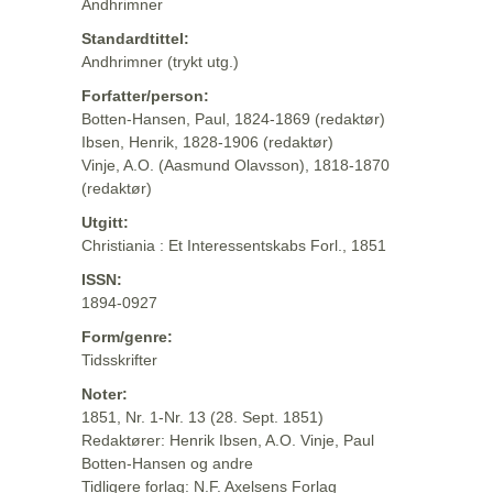
Andhrimner
Standardtittel:
Andhrimner (trykt utg.)
Forfatter/person:
Botten-Hansen, Paul, 1824-1869 (redaktør)
Ibsen, Henrik, 1828-1906 (redaktør)
Vinje, A.O. (Aasmund Olavsson), 1818-1870
(redaktør)
Utgitt:
Christiania : Et Interessentskabs Forl., 1851
ISSN:
1894-0927
Form/genre:
Tidsskrifter
Noter:
1851, Nr. 1-Nr. 13 (28. Sept. 1851)
Redaktører: Henrik Ibsen, A.O. Vinje, Paul
Botten-Hansen og andre
Tidligere forlag: N.F. Axelsens Forlag