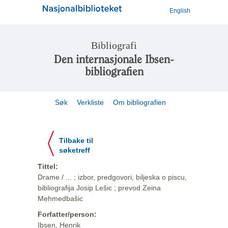
English
Bibliografi
Den internasjonale Ibsen-
bibliografien
Søk
Verkliste
Om bibliografien
Tilbake til
søketreff
Tittel:
Drame / ... ; izbor, predgovori, biljeska o piscu,
bibliografija Josip Lešic ; prevod Zeina
Mehmedbašic
Forfatter/person:
Ibsen, Henrik