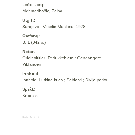
Lešic, Josip
Mehmedbašic, Zeina
Utgitt:
Sarajevo : Veselin Maslesa, 1978
Omfang:
B. 1 (342 s.)
Noter:
Originaltitler: Et dukkehjem : Gengangere ;
Vildanden
Innhold:
Innhold: Lutkina kuca ; Sablasti ; Divlja patka
Språk:
Kroatisk
Kilde:
MODS