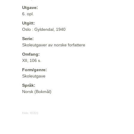
Utgave:
6. opl.
Utgitt:
Oslo : Gyldendal, 1940
Serie:
Skoleutgaver av norske forfattere
Omfang:
XII, 106 s.
Form/genre:
Skoleutgave
Språk:
Norsk (Bokmål)
Kilde:
MODS