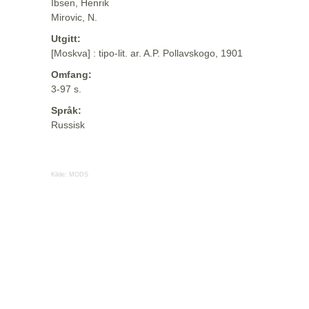
Ibsen, Henrik
Mirovic, N.
Utgitt:
[Moskva] : tipo-lit. ar. A.P. Pollavskogo, 1901
Omfang:
3-97 s.
Språk:
Russisk
Kilde:
MODS