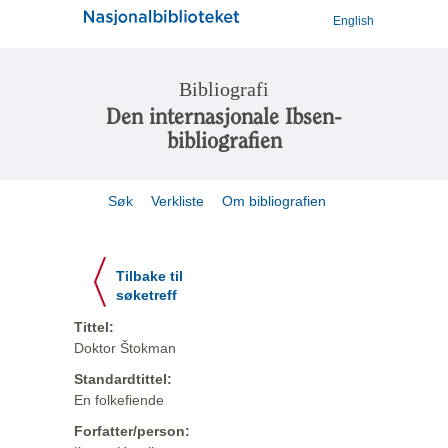
English
Bibliografi
Den internasjonale Ibsen-
bibliografien
Søk
Verkliste
Om bibliografien
Tilbake til
søketreff
Tittel:
Doktor Štokman
Standardtittel:
En folkefiende
Forfatter/person: