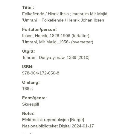
Tittel:
Folkefiende / Hinrik Ibsin ; mutarjim Mir Majid
'Umrani = Folkefiende / Henrik Johan Ibsen
Forfatter/person:
Ibsen, Henrik, 1828-1906 (forfatter)
'Umrani, Mir Majid, 1956- (oversetter)
Utgitt:
Tehran : Dunya-yi naw, 1389 [2010]
ISBN:
978-964-172-050-8
Omfang:
168 s.
Form/genre:
Skuespill
Noter:
Elektronisk reproduksjon [Norge]
Nasjonalbiblioteket Digital 2024-01-17