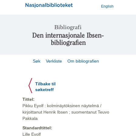
English
Bibliografi
Den internasjonale Ibsen-
bibliografien
Søk
Verkliste
Om bibliografien
Tilbake til
søketreff
Tittel:
Pikku Eyolf : kolminäytöksinen näytelmä /
kirjoittanut Henrik Ibsen ; suomentanut Teuvo
Pakkala
Standardtittel:
Lille Eyolf