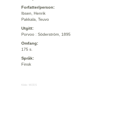
Forfatter/person:
Ibsen, Henrik
Pakkala, Teuvo
Utgitt:
Porvoo : Söderström, 1895
Omfang:
175 s.
Språk:
Finsk
Kilde:
MODS