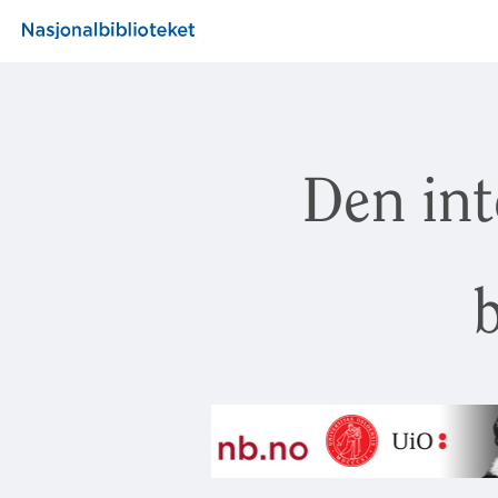
Den int
b