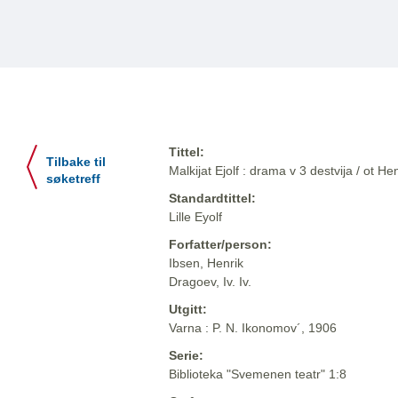
Tittel:
Tilbake til
Malkijat Ejolf : drama v 3 destvija / ot He
søketreff
Standardtittel:
Lille Eyolf
Forfatter/person:
Ibsen, Henrik
Dragoev, Iv. Iv.
Utgitt:
Varna : P. N. Ikonomov´, 1906
Serie:
Biblioteka "Svemenen teatr" 1:8