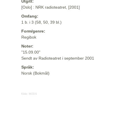
Utgitt:
[Oslo] : NRK radioteatret, [2001]
Omfang:
1 b. i 3 (58, 50, 39 bl.)
Form/genre:
Regibok
Noter:
"15.09.00"
Sendt av Radioteatret i september 2001
Språk:
Norsk (Bokmål)
Kilde:
MODS