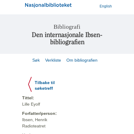
English
Bibliografi
Den internasjonale Ibsen-
bibliografien
Søk
Verkliste
Om bibliografien
Tilbake til
søketreff
Tittel:
Lille Eyolf
Forfatter/person:
Ibsen, Henrik
Radioteatret