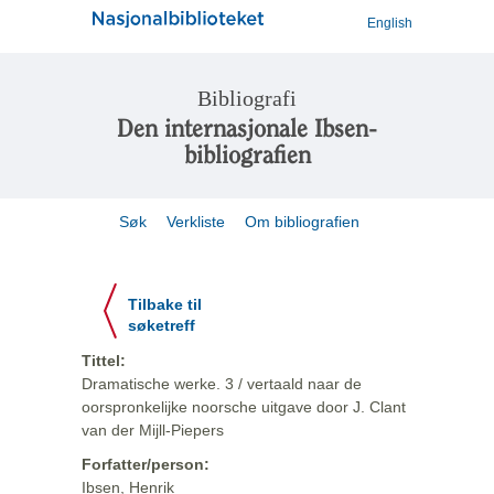
English
Bibliografi
Den internasjonale Ibsen-
bibliografien
Søk
Verkliste
Om bibliografien
Tilbake til
søketreff
Tittel:
Dramatische werke. 3 / vertaald naar de
oorspronkelijke noorsche uitgave door J. Clant
van der Mijll-Piepers
Forfatter/person:
Ibsen, Henrik