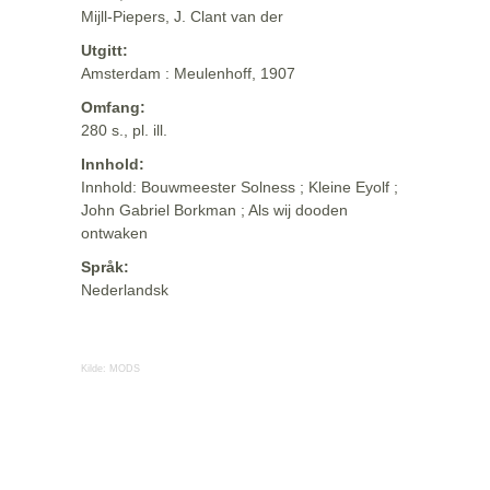
Mijll-Piepers, J. Clant van der
Utgitt:
Amsterdam : Meulenhoff, 1907
Omfang:
280 s., pl. ill.
Innhold:
Innhold: Bouwmeester Solness ; Kleine Eyolf ;
John Gabriel Borkman ; Als wij dooden
ontwaken
Språk:
Nederlandsk
Kilde:
MODS