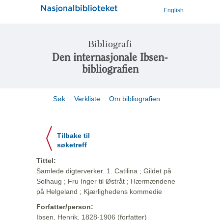
English
Bibliografi
Den internasjonale Ibsen-
bibliografien
Søk
Verkliste
Om bibliografien
Tilbake til
søketreff
Tittel:
Samlede digterverker. 1. Catilina ; Gildet på
Solhaug ; Fru Inger til Østråt ; Hærmændene
på Helgeland ; Kjærlighedens kommedie
Forfatter/person:
Ibsen, Henrik, 1828-1906 (forfatter)