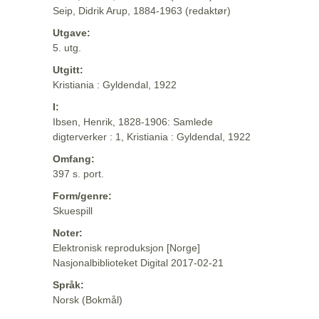
Seip, Didrik Arup, 1884-1963 (redaktør)
Utgave:
5. utg.
Utgitt:
Kristiania : Gyldendal, 1922
I:
Ibsen, Henrik, 1828-1906: Samlede
digterverker : 1, Kristiania : Gyldendal, 1922
Omfang:
397 s. port.
Form/genre:
Skuespill
Noter:
Elektronisk reproduksjon [Norge]
Nasjonalbiblioteket Digital 2017-02-21
Språk:
Norsk (Bokmål)