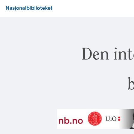
Den int
b