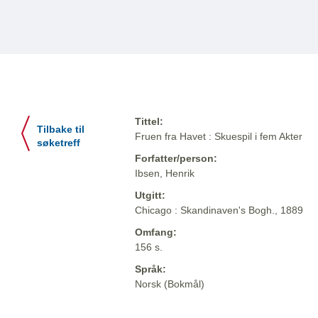
Tittel:
Tilbake til
Fruen fra Havet : Skuespil i fem Akter
søketreff
Forfatter/person:
Ibsen, Henrik
Utgitt:
Chicago : Skandinaven's Bogh., 1889
Omfang:
156 s.
Språk:
Norsk (Bokmål)