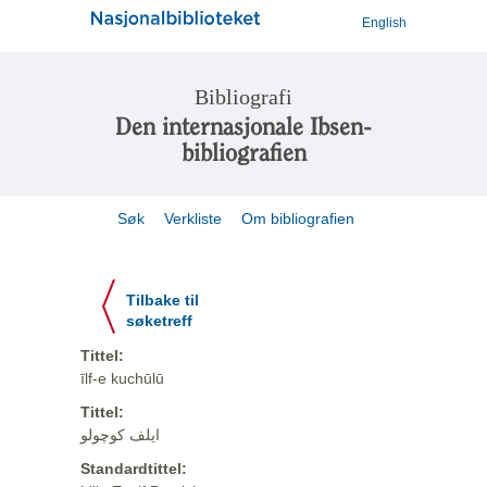
English
Bibliografi
Den internasjonale Ibsen-
bibliografien
Søk
Verkliste
Om bibliografien
Tilbake til
søketreff
Tittel:
īlf-e kuchūlū
Tittel:
ایلف کوچولو
Standardtittel: