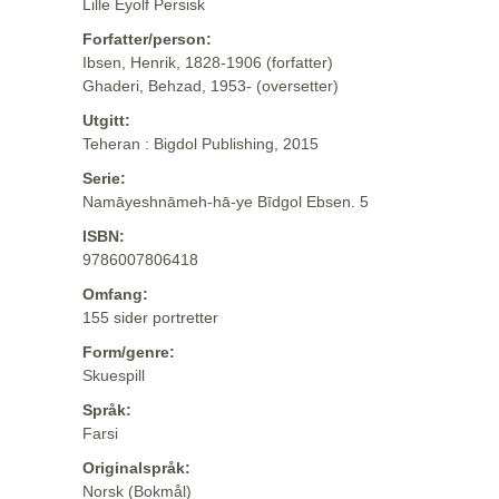
Lille Eyolf Persisk
Forfatter/person:
Ibsen, Henrik, 1828-1906 (forfatter)
Ghaderi, Behzad, 1953- (oversetter)
Utgitt:
Teheran : Bigdol Publishing, 2015
Serie:
Namāyeshnāmeh-hā-ye Bīdgol Ebsen. 5
ISBN:
9786007806418
Omfang:
155 sider portretter
Form/genre:
Skuespill
Språk:
Farsi
Originalspråk:
Norsk (Bokmål)