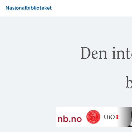
Den int
b