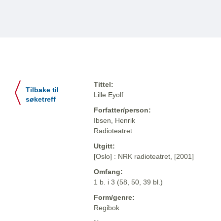
Tittel:
Tilbake til
Lille Eyolf
søketreff
Forfatter/person:
Ibsen, Henrik
Radioteatret
Utgitt:
[Oslo] : NRK radioteatret, [2001]
Omfang:
1 b. i 3 (58, 50, 39 bl.)
Form/genre:
Regibok