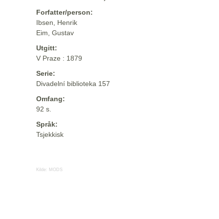
Forfatter/person:
Ibsen, Henrik
Eim, Gustav
Utgitt:
V Praze : 1879
Serie:
Divadelní biblioteka 157
Omfang:
92 s.
Språk:
Tsjekkisk
Kilde:
MODS