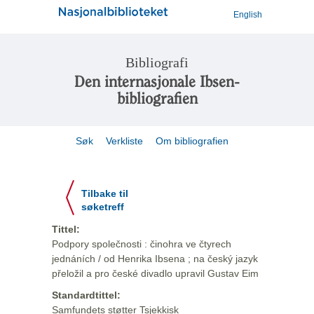
English
Bibliografi
Den internasjonale Ibsen-
bibliografien
Søk
Verkliste
Om bibliografien
Tilbake til
søketreff
Tittel:
Podpory společnosti : činohra ve čtyrech
jednáních / od Henrika Ibsena ; na český jazyk
přeložil a pro české divadlo upravil Gustav Eim
Standardtittel:
Samfundets støtter Tsjekkisk