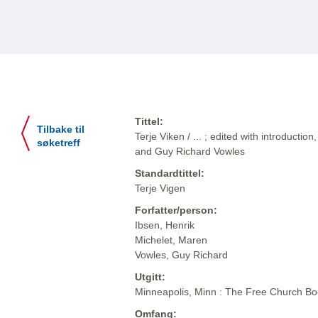
Tittel:
Tilbake til
Terje Viken / ... ; edited with introduct
søketreff
and Guy Richard Vowles
Standardtittel:
Terje Vigen
Forfatter/person:
Ibsen, Henrik
Michelet, Maren
Vowles, Guy Richard
Utgitt:
Minneapolis, Minn : The Free Church B
Omfang: