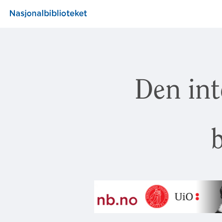
Den int
b