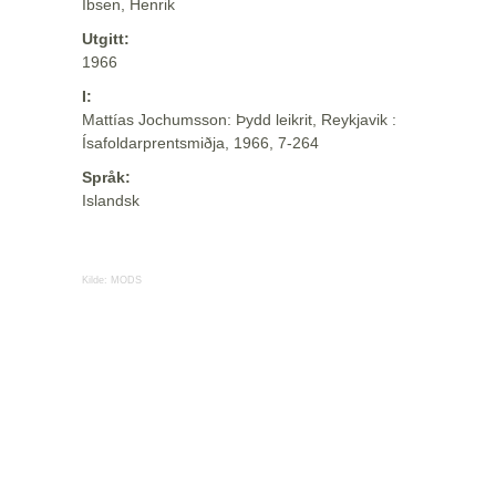
Ibsen, Henrik
Utgitt:
1966
I:
Mattías Jochumsson: Þydd leikrit, Reykjavik :
Ísafoldarprentsmiðja, 1966, 7-264
Språk:
Islandsk
Kilde:
MODS