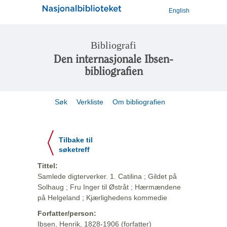
English
Bibliografi
Den internasjonale Ibsen-
bibliografien
Søk
Verkliste
Om bibliografien
Tilbake til
søketreff
Tittel:
Samlede digterverker. 1. Catilina ; Gildet på
Solhaug ; Fru Inger til Østråt ; Hærmændene
på Helgeland ; Kjærlighedens kommedie
Forfatter/person:
Ibsen, Henrik, 1828-1906 (forfatter)