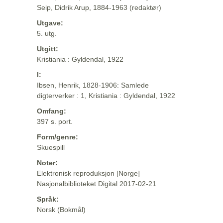
Seip, Didrik Arup, 1884-1963 (redaktør)
Utgave:
5. utg.
Utgitt:
Kristiania : Gyldendal, 1922
I:
Ibsen, Henrik, 1828-1906: Samlede
digterverker : 1, Kristiania : Gyldendal, 1922
Omfang:
397 s. port.
Form/genre:
Skuespill
Noter:
Elektronisk reproduksjon [Norge]
Nasjonalbiblioteket Digital 2017-02-21
Språk:
Norsk (Bokmål)