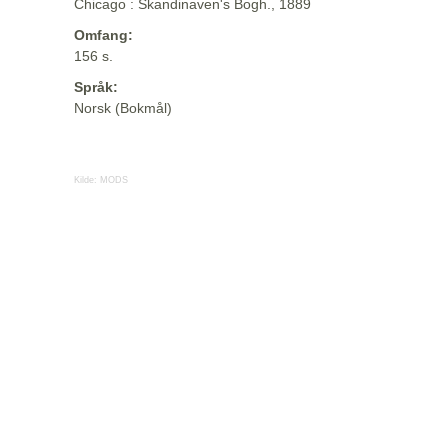
Chicago : Skandinaven's Bogh., 1889
Omfang:
156 s.
Språk:
Norsk (Bokmål)
Kilde:
MODS