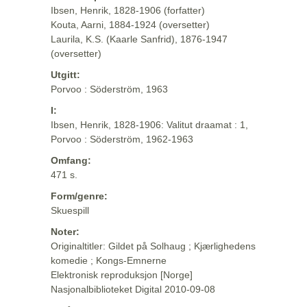
Ibsen, Henrik, 1828-1906 (forfatter)
Kouta, Aarni, 1884-1924 (oversetter)
Laurila, K.S. (Kaarle Sanfrid), 1876-1947
(oversetter)
Utgitt:
Porvoo : Söderström, 1963
I:
Ibsen, Henrik, 1828-1906: Valitut draamat : 1,
Porvoo : Söderström, 1962-1963
Omfang:
471 s.
Form/genre:
Skuespill
Noter:
Originaltitler: Gildet på Solhaug ; Kjærlighedens
komedie ; Kongs-Emnerne
Elektronisk reproduksjon [Norge]
Nasjonalbiblioteket Digital 2010-09-08