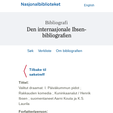
English
Bibliografi
Den internasjonale Ibsen-
bibliografien
Søk
Verkliste
Om bibliografien
Tilbake til
søketreff
Tittel:
Valitut draamat. I. Päiväkummun pidot ;
Rakkauden komedia ; Kuninkaanalut / Henrik
Ibsen ; suomentaneet Aarni Kouta ja K.S.
Laurila
Forfatter/person: