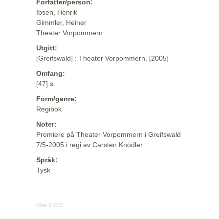
Forfatter/person:
Ibsen, Henrik
Gimmler, Heiner
Theater Vorpommern
Utgitt:
[Greifswald] : Theater Vorpommern, [2005]
Omfang:
[47] s.
Form/genre:
Regibok
Noter:
Premiere på Theater Vorpommern i Greifswald
7/5-2005 i regi av Carsten Knödler
Språk:
Tysk
Kilde:
MODS