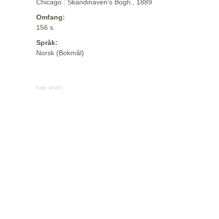
Chicago : Skandinaven's Bogh., 1889
Omfang:
156 s.
Språk:
Norsk (Bokmål)
Kilde:
MODS