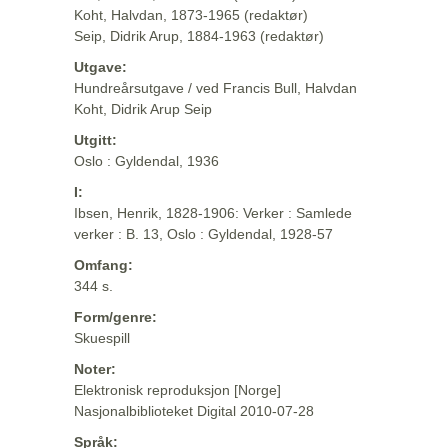
Koht, Halvdan, 1873-1965 (redaktør)
Seip, Didrik Arup, 1884-1963 (redaktør)
Utgave:
Hundreårsutgave / ved Francis Bull, Halvdan
Koht, Didrik Arup Seip
Utgitt:
Oslo : Gyldendal, 1936
I:
Ibsen, Henrik, 1828-1906: Verker : Samlede
verker : B. 13, Oslo : Gyldendal, 1928-57
Omfang:
344 s.
Form/genre:
Skuespill
Noter:
Elektronisk reproduksjon [Norge]
Nasjonalbiblioteket Digital 2010-07-28
Språk: