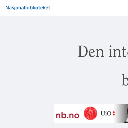
Den int
b