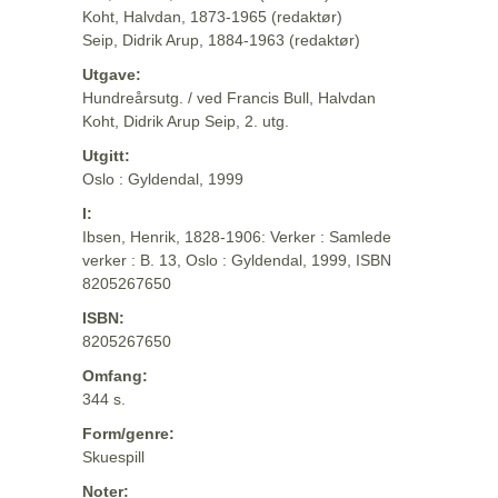
Koht, Halvdan, 1873-1965 (redaktør)
Seip, Didrik Arup, 1884-1963 (redaktør)
Utgave:
Hundreårsutg. / ved Francis Bull, Halvdan
Koht, Didrik Arup Seip, 2. utg.
Utgitt:
Oslo : Gyldendal, 1999
I:
Ibsen, Henrik, 1828-1906: Verker : Samlede
verker : B. 13, Oslo : Gyldendal, 1999, ISBN
8205267650
ISBN:
8205267650
Omfang:
344 s.
Form/genre:
Skuespill
Noter: